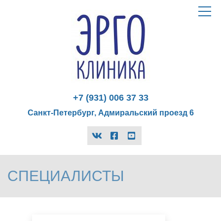
Эрго
Toggle
navigat
Клиника
logo
+7 (931) 006 37 33
Санкт-Петербург, Адмиральский проезд 6
vk
facebook-
youtube
official
СПЕЦИАЛИСТЫ