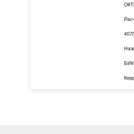
ОКТ
Расч
407
Назв
БИК
Корр