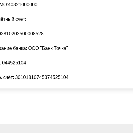
МО:40321000000
ётный счёт:
02810203500008528
ание банка: ООО "Банк Точка"
: 044525104
. счёт: 30101810745374525104