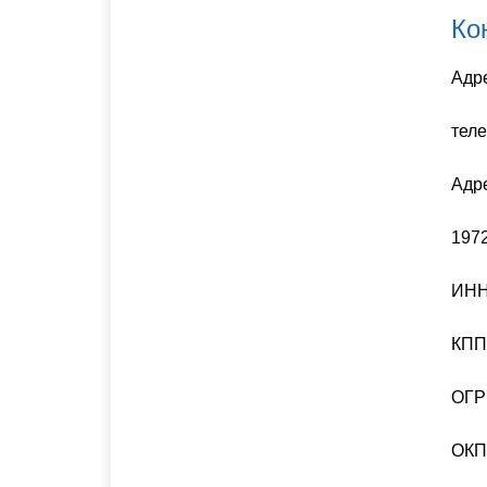
Ко
Адре
теле
Адр
1972
ИНН
КПП
ОГР
ОКП