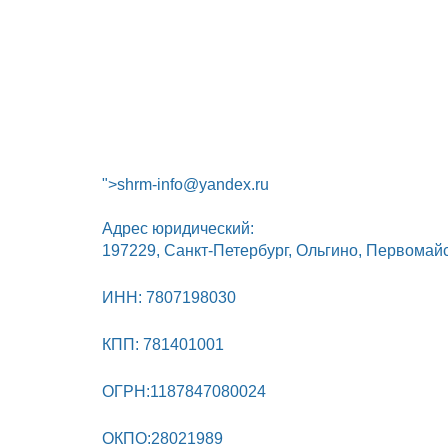
">shrm-info@yandex.ru
Адрес юридический:
197229, Санкт-Петербург, Ольгино, Первомай
ИНН: 7807198030
КПП: 781401001
ОГРН:1187847080024
ОКПО:28021989